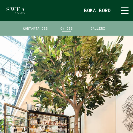
BOKA BORD
KONTAKTA OSS
OM OSS
GALLERI
BOKA BORD
MENYER
SWEA
KONTAKTA OSS
DINING BY AMEX
KONTAKTA OSS
OM OSS
GALLERI
ÖVRIGT