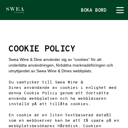
BOKA BORD
BOKA BORD
MENYER
COOKIE POLICY
SWEA
KONTAKTA OSS
Swea Wine & Dine använder sig av ”cookies” för att
underlätta användningen, förbättra marknadsföringen och
DINING BY AMEX
KONTAKTA OSS
ÖVRIGT
utnyttjandet av
Swea Wine & Dines
webbplats.
OM OSS
Du samtycker till Swea Wine &
Dines användande av cookies i enlighet med
GALLERI
denna Cookie Policy genom att fortsätta
använda webbplatsen och ha webbläsaren
inställd på att tillåta cookies.
En cookie är en liten textbaserad datafil
som en webbserver kan be att få spara på en
webbplatsbesökares hårddisk. Cookien