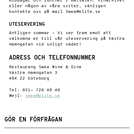
middagar och luncher i matsalen, Vinarkivet
eller någon av våra sviter, vänligen
kontakta oss på mail Swea@elite.se
UTESERVERING
Äntligen sommar - Vi ser fram emot att
välkomna er till vår uteservering på Västra
Hamngatan vid soligt väder!
ADRESS
OCH TELEFONNUMMER
Restaurang Swea Wine & Dine
Västra Hamngatan 3
404 22 Göteborg
Tel:
031- 720 40 40
Mejl:
swea@elite.se
GÖR EN FÖRFRÅGAN